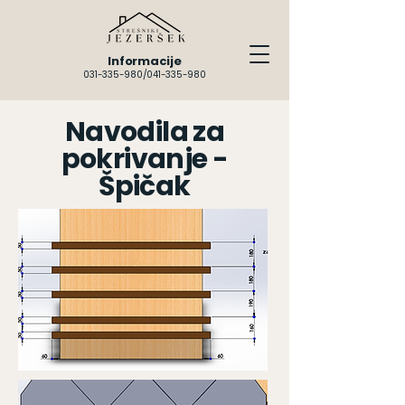
Informacije
031-335-980
/041-335-980
Navodila za
pokrivanje -
Špičak