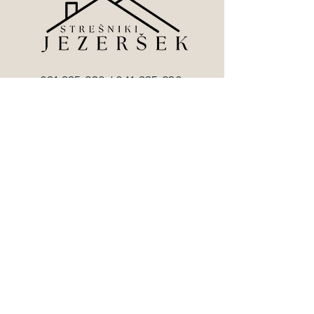
031-335-980
/
041-335-980
info@stresniki-jezersek.si
Hotavlje 64
4224 Gorenja vas